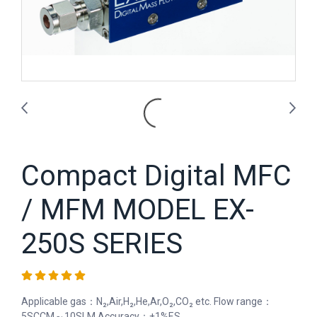
Compact Digital MFC
/ MFM MODEL EX-
250S SERIES
Applicable gas：N₂,Air,H₂,He,Ar,O₂,CO₂ etc. Flow range：
5SCCM～10SLM Accuracy：±1%F.S.