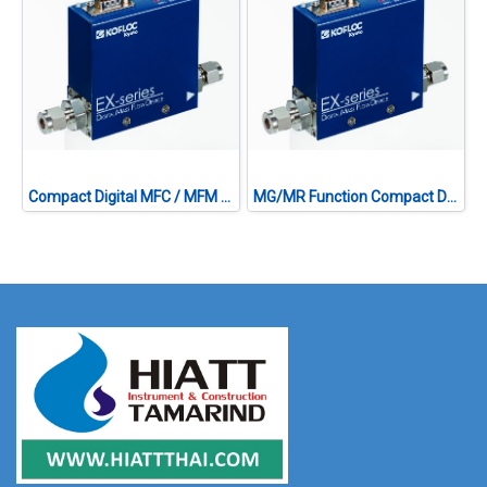
Compact Digital MFC / MFM MODEL EX-250S SERIES
MG/MR Function Compact Digital MFC MODEL EX-201S SERIES