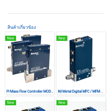
สินค้าเกี่ยวข้อง
New
New
PI Mass Flow Controller MODEL ST-500 SERIES
All Metal Digital MFC / MFM MODEL EX-550 SERIES
New
New