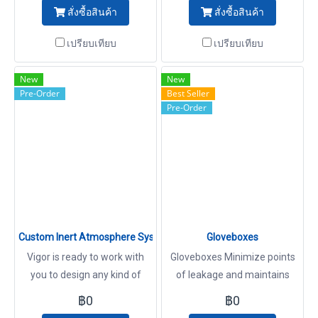
สั่งซื้อสินค้า
สั่งซื้อสินค้า
and oxygen from flammable
and noxious solvents.
เปรียบเทียบ
เปรียบเทียบ
New
New
Pre-Order
Best Seller
Pre-Order
Custom Inert Atmosphere Systems
Gloveboxes
Vigor is ready to work with
Gloveboxes Minimize points
you to design any kind of
of leakage and maintains
system you may need,
your working atmosphere to
฿0
฿0
making new and challenging