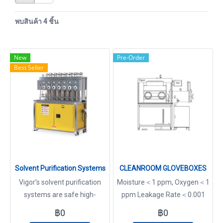
พบสินค้า 4 ชิ้น
New
Pre-Order
Best Seller
Solvent Purification Systems
CLEANROOM GLOVEBOXES
Vigor’s solvent purification
Moisture＜1 ppm, Oxygen＜1
systems are safe high-
ppm Leakage Rate＜0.001
efficiency and convenient for
vol%/h Clearroom：ISO-5,
฿0
฿0
customers to remove water
ISO-4